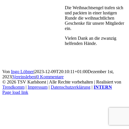
Die Weihnachtsengel trafen sich
und packten in einer lustigen
Runde die weihnachtlichen
Geschenke für unsere Mitglieder
ein.
Vielen Dank an die zwanzig
helfenden Hände.
Von
Ingo Löbner
|
2023-12-09T20:10:11+01:00
Dezember 1st,
2023
|
Vereinsleben
|
0 Kommentare
©
2026 TSV Karlshorst | Alle Rechte vorbehalten | Realisiert von
Trendkomm
|
Impressum
|
Datenschutzerklärung
|
INTERN
Page load link
Nach
oben