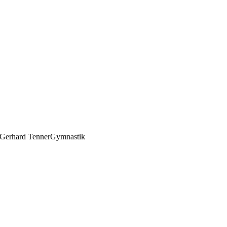
Gerhard Tenner
Gymnastik