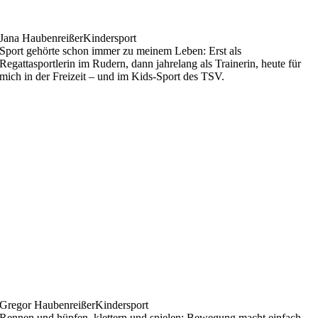
Jana Haubenreißer
Kindersport
Sport gehörte schon immer zu meinem Leben: Erst als
Regattasportlerin im Rudern, dann jahrelang als Trainerin, heute für
mich in der Freizeit – und im Kids-Sport des TSV.
Gregor Haubenreißer
Kindersport
Rennen und hüpfen, klettern und spielen: Bewegung macht einfach