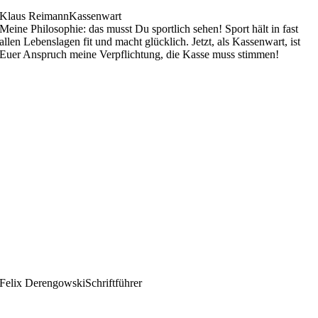
Klaus Reimann
Kassenwart
Meine Philosophie: das musst Du sportlich sehen! Sport hält in fast
allen Lebenslagen fit und macht glücklich. Jetzt, als Kassenwart, ist
Euer Anspruch meine Verpflichtung, die Kasse muss stimmen!
Felix Derengowski
Schriftführer