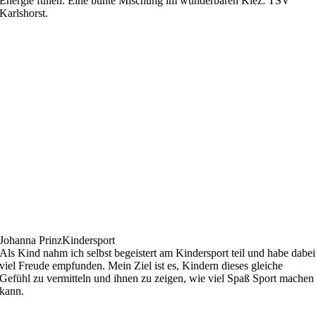
Energie füllen. Eine bunte Mischung im wunderbaren Kiez: TSV
Karlshorst.
Johanna Prinz
Kindersport
Als Kind nahm ich selbst begeistert am Kindersport teil und habe dabei
viel Freude empfunden. Mein Ziel ist es, Kindern dieses gleiche
Gefühl zu vermitteln und ihnen zu zeigen, wie viel Spaß Sport machen
kann.