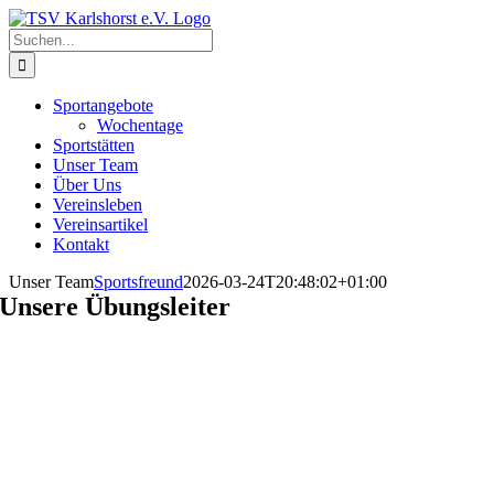
Zum
Inhalt
Suche
springen
nach:
Sportangebote
Wochentage
Sportstätten
Unser Team
Über Uns
Vereinsleben
Vereinsartikel
Kontakt
Unser Team
Sportsfreund
2026-03-24T20:48:02+01:00
Unsere Übungsleiter