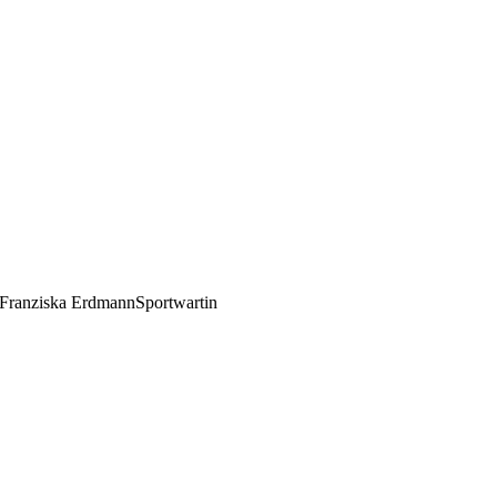
Franziska Erdmann
Sportwartin