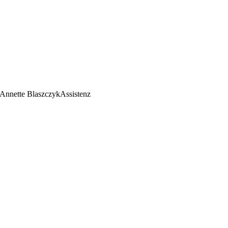
Annette Blaszczyk
Assistenz