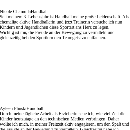
Nicole Chamulla
Handball
Seit meinem 3. Lebensjahr ist Handball meine große Leidenschaft. Als
ehemalige aktive Handballerin und jetzt Trainerin versuche ich nun
Kindern und Jugendlichen diese Sportart ans Herz zu legen.
Wichtig ist mir, die Freude an der Bewegung zu vermitteln und
gleichzeitig bei den Sportlern den Teamgeist zu entfachen.
Ayleen Plinski
Handball
Durch meine tägliche Arbeit als Erzieherin sehe ich, wie viel Zeit die
Kinder heutzutage an den technischen Medien verbringen. Daher
wollte ich mich, in meiner Freitzeit aktiv engagieren, um den Spaß und
die Freude an der Bewegung zu vermitteln. Gleichzeitig habe ich