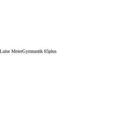
Luise Meier
Gymnastik 65plus