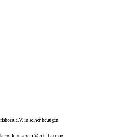
horst e.V. in seiner heutigen
bieten. In unserem Verein hat man