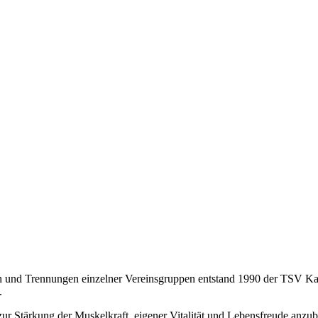
und Trennungen einzelner Vereinsgruppen entstand 1990 der TSV Karls
.
zur Stärkung der Muskelkraft, eigener Vitalität und Lebensfreude anzu