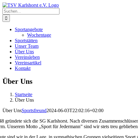
Zum
Inhalt
Suche
springen
nach:
Sportangebote
Wochentage
Sportstätten
Unser Team
Über Uns
Vereinsleben
Vereinsartikel
Kontakt
Über Uns
Startseite
Über Uns
Über Uns
Sportsfreund
2024-06-03T22:02:16+02:00
48 gründete sich die SG Karlshorst. Nach diversen Zusammenschlüssen 
rm. Unserem Motto „Sport für Jedermann” sind wir stets treu geblieben
ute sind wir in der Lage, in sympathischen Gruppen vielseitigen Sport 